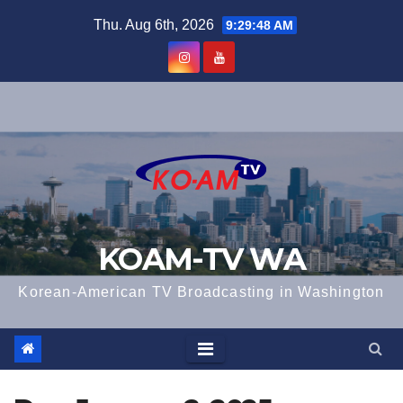
Skip
Thu. Aug 6th, 2026
9:29:49 AM
to
content
KOAM-TV WA
Korean-American TV Broadcasting in Washington