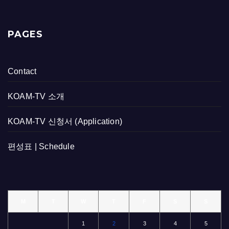
PAGES
Contact
KOAM-TV 소개
KOAM-TV 신청서 (Application)
편성표 | Schedule
M
T
W
T
F
S
S
1
2
3
4
5