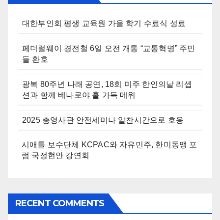
대한부인회 평생 교육원 가을 학기 수료식 성료
페더럴웨이 경전철 6일 오전 개통 “교통혁명” 주민
들 환호
광복 80주년 나래 공연, 18회 미주 한인의날 리셉
션과 함께 베나로야 홀 가득 메워
2025 총영사관 안전세미나 알찬시간으로 호응
시애틀 보수단체 KCPAC와 자유민주, 한미동맹 포
럼 국정현안 강연회
RECENT COMMENTS