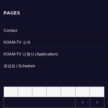
PAGES
Contact
KOAM-TV 소개
KOAM-TV 신청서 (Application)
편성표 | Schedule
M
T
W
T
F
S
S
1
2