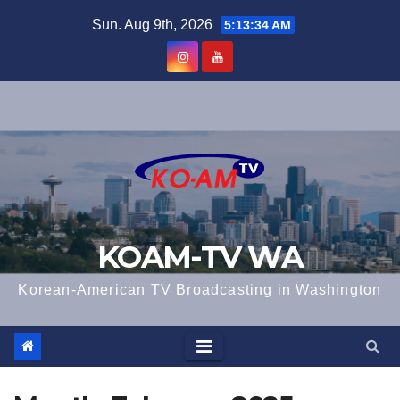
Skip
Sun. Aug 9th, 2026
5:13:35 AM
to
content
KOAM-TV WA
Korean-American TV Broadcasting in Washington