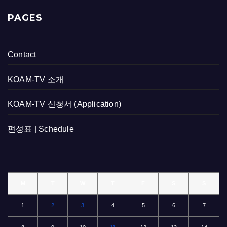
PAGES
Contact
KOAM-TV 소개
KOAM-TV 신청서 (Application)
편성표 | Schedule
M
T
W
T
F
S
S
1
2
3
4
5
6
7