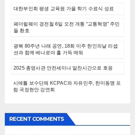
대한부인회 평생 교육원 가을 학기 수료식 성료
페더럴웨이 경전철 6일 오전 개통 “교통혁명” 주민
들 환호
광복 80주년 나래 공연, 18회 미주 한인의날 리셉
션과 함께 베나로야 홀 가득 메워
2025 총영사관 안전세미나 알찬시간으로 호응
시애틀 보수단체 KCPAC와 자유민주, 한미동맹 포
럼 국정현안 강연회
RECENT COMMENTS