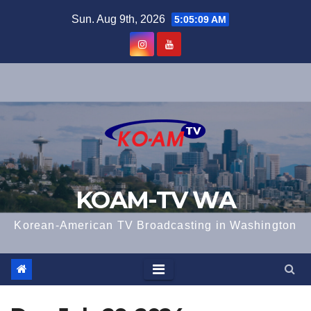
Skip
Sun. Aug 9th, 2026
5:05:09 AM
to
content
KOAM-TV WA
Korean-American TV Broadcasting in Washington