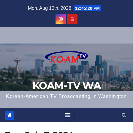
Skip
Mon. Aug 10th, 2026
12:45:21 PM
to
content
KOAM-TV WA
Korean-American TV Broadcasting in Washington