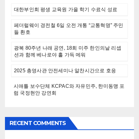
대한부인회 평생 교육원 가을 학기 수료식 성료
페더럴웨이 경전철 6일 오전 개통 “교통혁명” 주민
들 환호
광복 80주년 나래 공연, 18회 미주 한인의날 리셉
션과 함께 베나로야 홀 가득 메워
2025 총영사관 안전세미나 알찬시간으로 호응
시애틀 보수단체 KCPAC와 자유민주, 한미동맹 포
럼 국정현안 강연회
RECENT COMMENTS