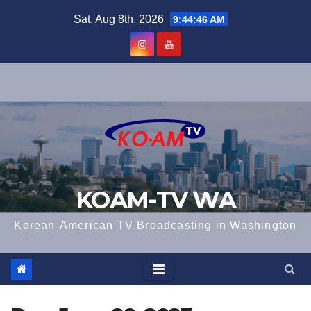
Skip
Sat. Aug 8th, 2026
9:44:47 AM
to
content
KOAM-TV WA
Korean-American TV Broadcasting in Washington