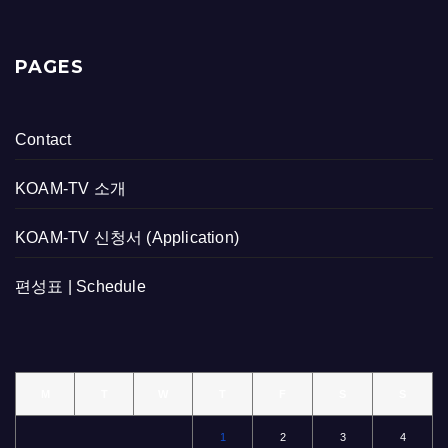
PAGES
Contact
KOAM-TV 소개
KOAM-TV 신청서 (Application)
편성표 | Schedule
M
T
W
T
F
S
S
1
2
3
4