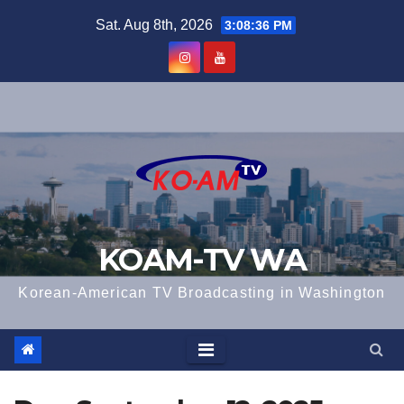
Skip
Sat. Aug 8th, 2026
3:08:36 PM
to
content
KOAM-TV WA
Korean-American TV Broadcasting in Washington