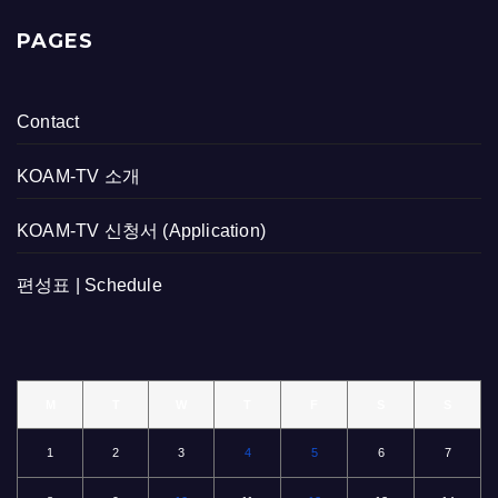
PAGES
Contact
KOAM-TV 소개
KOAM-TV 신청서 (Application)
편성표 | Schedule
M
T
W
T
F
S
S
1
2
3
4
5
6
7