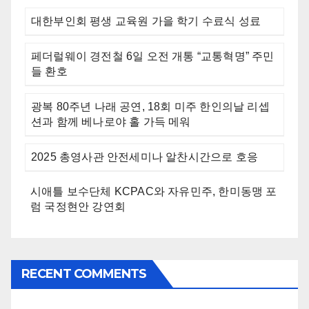
대한부인회 평생 교육원 가을 학기 수료식 성료
페더럴웨이 경전철 6일 오전 개통 “교통혁명” 주민
들 환호
광복 80주년 나래 공연, 18회 미주 한인의날 리셉
션과 함께 베나로야 홀 가득 메워
2025 총영사관 안전세미나 알찬시간으로 호응
시애틀 보수단체 KCPAC와 자유민주, 한미동맹 포
럼 국정현안 강연회
RECENT COMMENTS