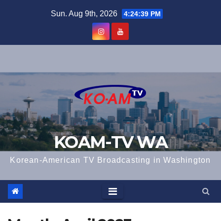
Skip
Sun. Aug 9th, 2026
4:24:40 PM
to
content
KOAM-TV WA
Korean-American TV Broadcasting in Washington