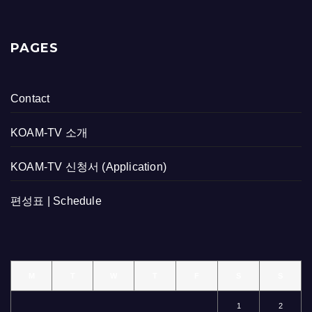
PAGES
Contact
KOAM-TV 소개
KOAM-TV 신청서 (Application)
편성표 | Schedule
M
T
W
T
F
S
S
1
2