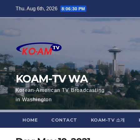
Skip
Thu. Aug 6th, 2026
8:06:31 PM
to
content
KOAM-TV WA
Korean-American TV Broadcasting
in Washington
HOME
CONTACT
KOAM-TV 소개