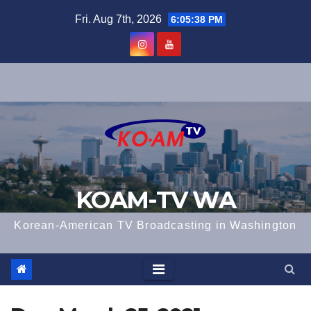
Skip
Fri. Aug 7th, 2026
6:05:38 PM
to
content
KOAM-TV WA
Korean-American TV Broadcasting in Washington